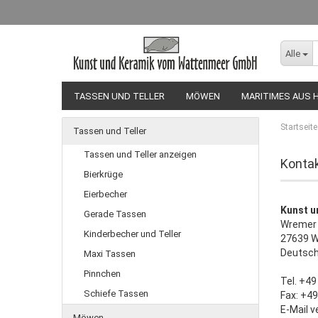
Alle
TASSEN UND TELLER
MÖWEN
MARITIMES AUS 
Startseite
Tassen und Teller
Tassen und Teller anzeigen
Konta
Bierkrüge
Eierbecher
Kunst u
Gerade Tassen
Wremer 
Kinderbecher und Teller
27639 W
Deutsch
Maxi Tassen
Pinnchen
Tel. +4
Schiefe Tassen
Fax: +4
E-Mail 
Möwen