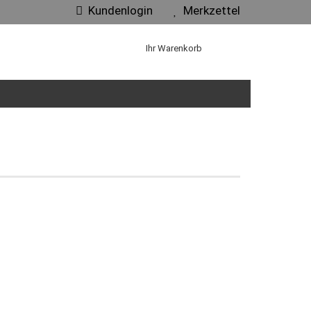
Kundenlogin
Merkzettel
Ihr Warenkorb
en
gessen?