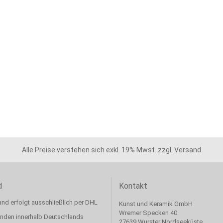
Alle Preise verstehen sich exkl. 19% Mwst. zzgl. Versand
d
Kontakt
nd erfolgt ausschließlich per DHL
Kunst und Keramik GmbH
Wremer Specken 40
enden innerhalb Deutschlands
27639 Wurster Nordseeküste