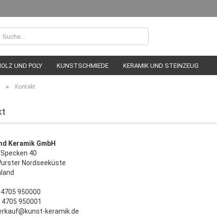
HOLZ UND POLY
KUNSTSCHMIEDE
KERAMIK UND STEINZEUG
»
Kontakt
kt
nd Keramik GmbH
Konto erstell
Specken 40
Passwort ver
urster Nordseeküste
land
9 4705 950000
9 4705 950001
verkauf@kunst-keramik.de